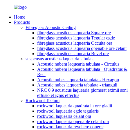
Home
Products
Fibreglass Acoustic Ceiling
fibreglass acusticus laquearia Square ore
fibreglass acusticus laquearia Tegular egde
fibreglass acusticus laquearia Occulta ora
fibreglass acusticus laquearia openable ore celant
fibreglass acusticus laquearia Bevel ore
suspensus acusticus laquearia tabulata
Acoustic nubem laquearia tabulata - Circulus
Acoustic nubem laquearia tabulata - Quadratus &
Rect
Acoustic nubes laquearia tabulata - Hexagon
Acoustic nubes laquearia tabulata - trianguli
NRC 0.9 acusticus laquearia glomerat eximii soni
effusio et ignis effectus
Rockwool Tectum
rockwool laquearia quadrata in ore gladii
rockwool laquearia egde tegularis
rockwool laquearia celant ora
rockwool laquearia openable celant ora
rockwool laquearia revellere coneris;