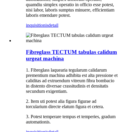
quamdiu simplex operatio in officio esse potest,
nisi labor, laboris sumptus minuere, efficientiam
laboris emendare potest.
inquisitionis
detail
Fibreglass TECTUM tabulas calidum
urgeat machina
1. Fibreglass laquearia tegularum calidarum
prementium machina adhibita est alta pressione et
caliditas ad extruendum vitreum fibra bombacio
in distento diversae crassitudinis et densitatis
secundum exigentiam.
2. Item uti potest alia figura figurae ad
torcularium directe elatum figura et cetera.
3. Potest temperare tempus et temperies, gradum
automationis.
inquisitionis
detail