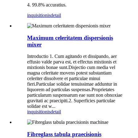
4. 99.8% accuratius.
inquisitionis
detail
Maximum celeritatem dispersionis
mixer
Introductio 1. Cum agitando et dissipando, aer
effusio valde parva est, et effectus mixtionis et
mixtionis bonae sunt.Disjectio cum media vel
magna celeritate movens potest substantiam
celeriter dissolvere et particulae minui
fieri.Particulae solidae tenuissimae adduntur in
liquorem ad particulas suspensas.Proprietates
particularum suspensarum eae sunt non obnoxiae
gravitati ac praecipiti.2. Superficies particulae
solidae est w...
inquisitionis
detail
Fibreglass tabula praecisionis