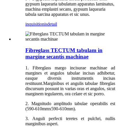
gypsum laquearia tabulatum apparatus laminatus,
machina emplastri secans, gypsum laquearia
tabula sarcina apparatus et sic unus.
inquisitionis
detail
Fibreglass TECTUM tabulam in
margine secantis machinae
1. Fibreglass margo incisurae machinae ad
margines et angulos tabulae incisas adhibetur,
easque diversis instrumentis incisas
restituunt.Marginibus et angulis tabulae fibreglas
discursum possunt in varias oras et angulos, sicut
marginem tegularem, ora celare et sic porro.
2. Magnitudo amplitudo tabulae operabilis est
(590-610mmx590-610mm).
3. Anguli perfecti teretes et pulchri, nullis
marginibus asperi.