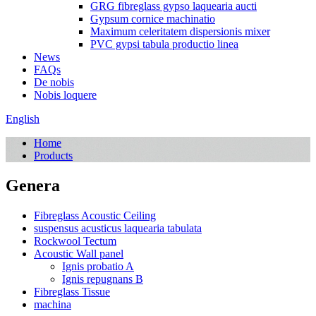
GRG fibreglass gypso laquearia aucti
Gypsum cornice machinatio
Maximum celeritatem dispersionis mixer
PVC gypsi tabula productio linea
News
FAQs
De nobis
Nobis loquere
English
Home
Products
Genera
Fibreglass Acoustic Ceiling
suspensus acusticus laquearia tabulata
Rockwool Tectum
Acoustic Wall panel
Ignis probatio A
Ignis repugnans B
Fibreglass Tissue
machina