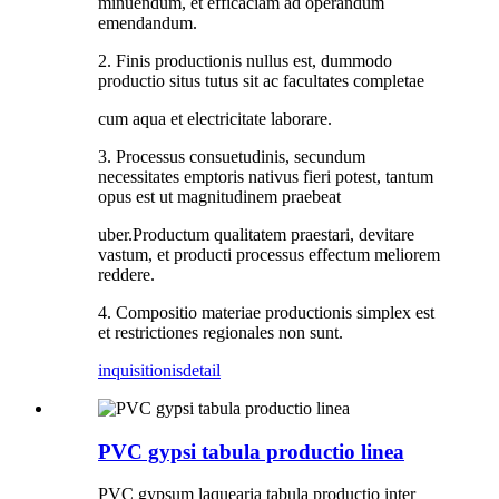
minuendum, et efficaciam ad operandum
emendandum.
2. Finis productionis nullus est, dummodo
productio situs tutus sit ac facultates completae
cum aqua et electricitate laborare.
3. Processus consuetudinis, secundum
necessitates emptoris nativus fieri potest, tantum
opus est ut magnitudinem praebeat
uber.Productum qualitatem praestari, devitare
vastum, et producti processus effectum meliorem
reddere.
4. Compositio materiae productionis simplex est
et restrictiones regionales non sunt.
inquisitionis
detail
PVC gypsi tabula productio linea
PVC gypsum laquearia tabula productio inter