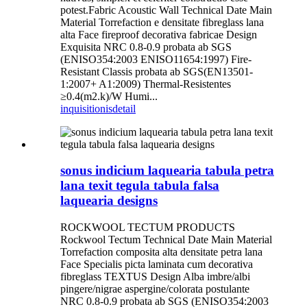
potest.Fabric Acoustic Wall Technical Date Main
Material Torrefaction e densitate fibreglass lana
alta Face fireproof decorativa fabricae Design
Exquisita NRC 0.8-0.9 probata ab SGS
(ENISO354:2003 ENISO11654:1997) Fire-
Resistant Classis probata ab SGS(EN13501-
1:2007+ A1:2009) Thermal-Resistentes
≥0.4(m2.k)/W Humi...
inquisitionis
detail
sonus indicium laquearia tabula petra
lana texit tegula tabula falsa
laquearia designs
ROCKWOOL TECTUM PRODUCTS
Rockwool Tectum Technical Date Main Material
Torrefaction composita alta densitate petra lana
Face Specialis picta laminata cum decorativa
fibreglass TEXTUS Design Alba imbre/albi
pingere/nigrae aspergine/colorata postulante
NRC 0.8-0.9 probata ab SGS (ENISO354:2003