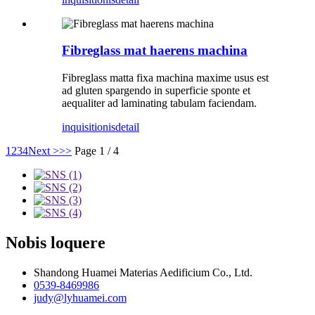
Fibreglass mat haerens machina
Fibreglass matta fixa machina maxime usus est
ad gluten spargendo in superficie sponte et
aequaliter ad laminating tabulam faciendam.
inquisitionis
detail
1
2
3
4
Next >
>>
Page 1 / 4
Nobis loquere
Shandong Huamei Materias Aedificium Co., Ltd.
0539-8469986
judy@lyhuamei.com