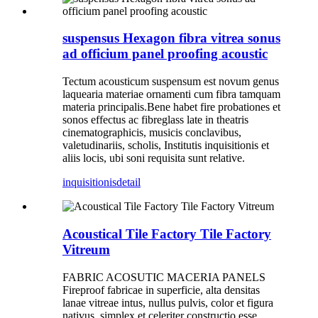
suspensus Hexagon fibra vitrea sonus
ad officium panel proofing acoustic
Tectum acousticum suspensum est novum genus
laquearia materiae ornamenti cum fibra tamquam
materia principalis.Bene habet fire probationes et
sonos effectus ac fibreglass late in theatris
cinematographicis, musicis conclavibus,
valetudinariis, scholis, Institutis inquisitionis et
aliis locis, ubi soni requisita sunt relative.
inquisitionis
detail
Acoustical Tile Factory Tile Factory
Vitreum
FABRIC ACOSUTIC MACERIA PANELS
Fireproof fabricae in superficie, alta densitas
lanae vitreae intus, nullus pulvis, color et figura
nativus, simplex et celeriter constructio esse