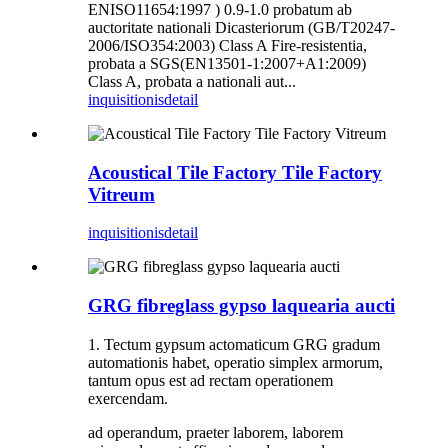
ENISO11654:1997 ) 0.9-1.0 probatum ab
auctoritate nationali Dicasteriorum (GB/T20247-
2006/ISO354:2003) Class A Fire-resistentia,
probata a SGS(EN13501-1:2007+A1:2009)
Class A, probata a nationali aut...
inquisitionis
detail
Acoustical Tile Factory Tile Factory
Vitreum
inquisitionis
detail
GRG fibreglass gypso laquearia aucti
1. Tectum gypsum actomaticum GRG gradum
automationis habet, operatio simplex armorum,
tantum opus est ad rectam operationem
exercendam.
ad operandum, praeter laborem, laborem