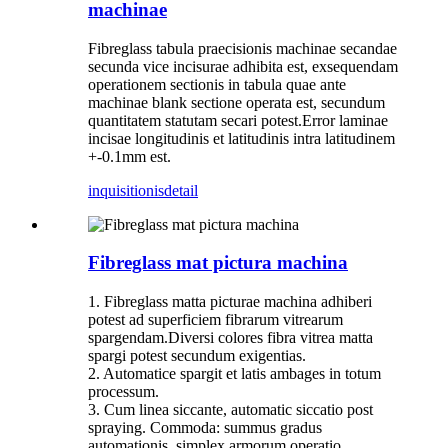
machinae
Fibreglass tabula praecisionis machinae secandae
secunda vice incisurae adhibita est, exsequendam
operationem sectionis in tabula quae ante
machinae blank sectione operata est, secundum
quantitatem statutam secari potest.Error laminae
incisae longitudinis et latitudinis intra latitudinem
+-0.1mm est.
inquisitionis
detail
Fibreglass mat pictura machina
1. Fibreglass matta picturae machina adhiberi
potest ad superficiem fibrarum vitrearum
spargendam.Diversi colores fibra vitrea matta
spargi potest secundum exigentias.
2. Automatice spargit et latis ambages in totum
processum.
3. Cum linea siccante, automatic siccatio post
spraying. Commoda: summus gradus
automationis, simplex armorum operatio,