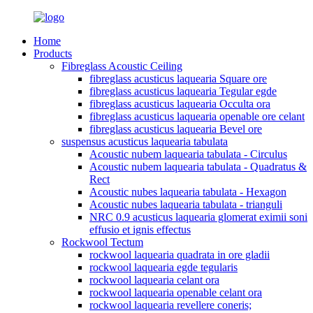
Home
Products
Fibreglass Acoustic Ceiling
fibreglass acusticus laquearia Square ore
fibreglass acusticus laquearia Tegular egde
fibreglass acusticus laquearia Occulta ora
fibreglass acusticus laquearia openable ore celant
fibreglass acusticus laquearia Bevel ore
suspensus acusticus laquearia tabulata
Acoustic nubem laquearia tabulata - Circulus
Acoustic nubem laquearia tabulata - Quadratus &
Rect
Acoustic nubes laquearia tabulata - Hexagon
Acoustic nubes laquearia tabulata - trianguli
NRC 0.9 acusticus laquearia glomerat eximii soni
effusio et ignis effectus
Rockwool Tectum
rockwool laquearia quadrata in ore gladii
rockwool laquearia egde tegularis
rockwool laquearia celant ora
rockwool laquearia openable celant ora
rockwool laquearia revellere coneris;