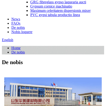
GRG fibreglass gypso laquearia aucti
Gypsum cornice machinatio
Maximum celeritatem dispersionis mixer
PVC gypsi tabula productio linea
News
FAQs
De nobis
Nobis loquere
English
Home
De nobis
De nobis