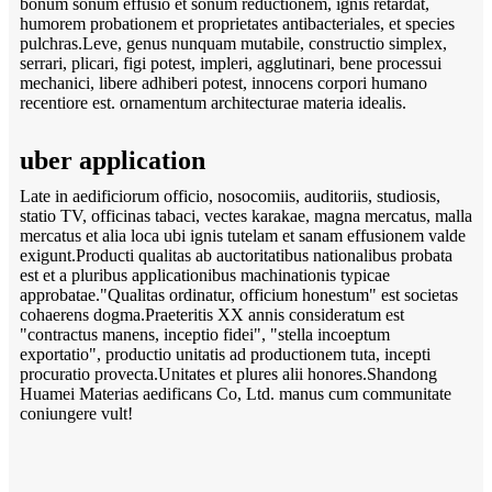
bonum sonum effusio et sonum reductionem, ignis retardat,
humorem probationem et proprietates antibacteriales, et species
pulchras.Leve, genus nunquam mutabile, constructio simplex,
serrari, plicari, figi potest, impleri, agglutinari, bene processui
mechanici, libere adhiberi potest, innocens corpori humano
recentiore est. ornamentum architecturae materia idealis.
uber application
Late in aedificiorum officio, nosocomiis, auditoriis, studiosis,
statio TV, officinas tabaci, vectes karakae, magna mercatus, malla
mercatus et alia loca ubi ignis tutelam et sanam effusionem valde
exigunt.Producti qualitas ab auctoritatibus nationalibus probata
est et a pluribus applicationibus machinationis typicae
approbatae."Qualitas ordinatur, officium honestum" est societas
cohaerens dogma.Praeteritis XX annis consideratum est
"contractus manens, inceptio fidei", "stella incoeptum
exportatio", productio unitatis ad productionem tuta, incepti
procuratio provecta.Unitates et plures alii honores.Shandong
Huamei Materias aedificans Co, Ltd. manus cum communitate
coniungere vult!