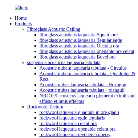
Home
Products
Fibreglass Acoustic Ceiling
fibreglass acusticus laquearia Square ore
fibreglass acusticus laquearia Tegular egde
fibreglass acusticus laquearia Occulta ora
fibreglass acusticus laquearia openable ore celant
fibreglass acusticus laquearia Bevel ore
suspensus acusticus laquearia tabulata
Acoustic nubem laquearia tabulata - Circulus
Acoustic nubem laquearia tabulata - Quadratus &
Rect
Acoustic nubes laquearia tabulata - Hexagon
Acoustic nubes laquearia tabulata - trianguli
NRC 0.9 acusticus laquearia glomerat eximii soni
effusio et ignis effectus
Rockwool Tectum
rockwool laquearia quadrata in ore gladii
rockwool laquearia egde tegularis
rockwool laquearia celant ora
rockwool laquearia openable celant ora
rockwool laquearia revellere coneris;