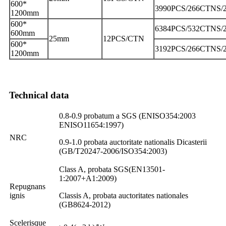
600*
3990PCS/266CTNS/
1200mm
600*
6384PCS/532CTNS/
600mm
25mm
12PCS/CTN
600*
3192PCS/266CTNS/
1200mm
Technical data
0.8-0.9 probatum a SGS (ENISO354:2003
ENISO11654:1997)
NRC
0.9-1.0 probata auctoritate nationalis Dicasterii
(GB/T20247-2006/ISO354:2003)
Class A, probata SGS(EN13501-
1:2007+A1:2009)
Repugnans
ignis
Classis A, probata auctoritates nationales
(GB8624-2012)
Scelerisque