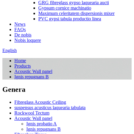
GRG fibreglass gypso laquearia aucti
Gypsum cornice machinatio
Maximum celeritatem dispersionis mixer
PVC gypsi tabula productio linea
News
FAQs
De nobis
Nobis loquere
English
Home
Products
Acoustic Wall panel
Ignis repugnans B
Genera
Fibreglass Acoustic Ceiling
suspensus acusticus laquearia tabulata
Rockwool Tectum
Acoustic Wall panel
Ignis probatio A
Ignis repugnans B