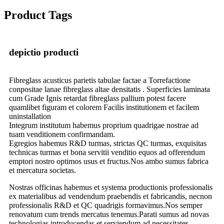
Product Tags
depictio producti
Fibreglass acusticus parietis tabulae factae a Torrefactione
conpositae lanae fibreglass altae densitatis . Superficies laminata
cum Grade Ignis retardat fibreglass pallium potest facere
quamlibet figuram et colorem Facilis institutionem et facilem
uninstallation
Integrum institutum habemus proprium quadrigae nostrae ad
tuam venditionem confirmandam.
Egregios habemus R&D turmas, strictas QC turmas, exquisitas
technicas turmas et bona servitii venditio equos ad offerendum
emptori nostro optimos usus et fructus.Nos ambo sumus fabrica
et mercatura societas.
Nostras officinas habemus et systema productionis professionalis
ex materialibus ad vendendum praebendis et fabricandis, necnon
professionalis R&D et QC quadrigis formavimus.Nos semper
renovatum cum trends mercatus tenemus.Parati sumus ad novas
technologias introducendas et serviendum ad necessitates