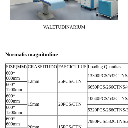
VALETUDINARIUM
Normalis magnitudine
SIZE(MM)
CRASSITUDO
FASCICULUS
Loading Quantitas
600*
13300PCS/532CTNS
600mm
12mm
25PCS/CTN
600*
6650PCS/266CTNS/
1200mm
600*
10640PCS/532CTNS
600mm
15mm
20PCS/CTN
600*
5320PCS/266CTNS/
1200mm
600*
7980PCS/532CTNS/
600mm
20mm
15PCS/CTN