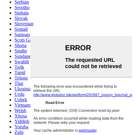
Serbian
Sesotho
Sinhala
Slovak
Slovenian
Somali
Samoan
Scots Gaelic
Shona
Sindhi
Sundanese
Swahili
Tajik
Tamil
Telugu
Thai
Ukrainian
Urdu
Uzbek
Vietnamese
Welsh
Xhosa
Yiddish
Yoruba
Zulu