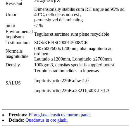
≥0.4(m2.k)/W
Resistant
Dimensionally stabilis cum RH usque ad 95% ad
Umor
40°C, deflectens non est ,
peruersio vel delaminating
umor
≤1%
Environmental
Tegulae et sarcinae sunt plene recyclable
impulsum
Testimonium
SGS/KFI/ISO9001:2008/CE
600x600/600x1200mm, alia magnitudo ad
Normalis
ordinem.
magnitudine
Latitudo ≤1200mm, Longitudo ≤2700mm
Density
100kg/m3, densitas specialis suppleri potest
Terminus radionuclides in inpensas
Imprimis actio 226Ra:Ira≤1.0
SALUS
Imprimis actio 226Ra:232Th,40K:Ir≤1.3
Previous:
Fibreglass acusticus murum panel
Deinde:
Quadratus in ore gladii